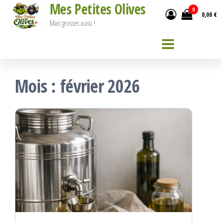
Mes Petites Olives
Passer
0
0,00 €
ce
Mais grosses aussi !
contenu
Mois :
février 2026