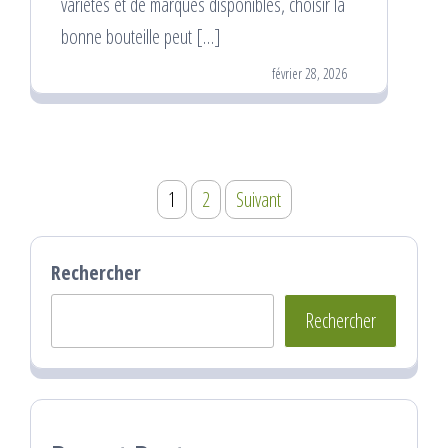
variétés et de marques disponibles, choisir la
bonne bouteille peut […]
février 28, 2026
Pagination
1
2
Suivant
des
publications
Rechercher
Rechercher