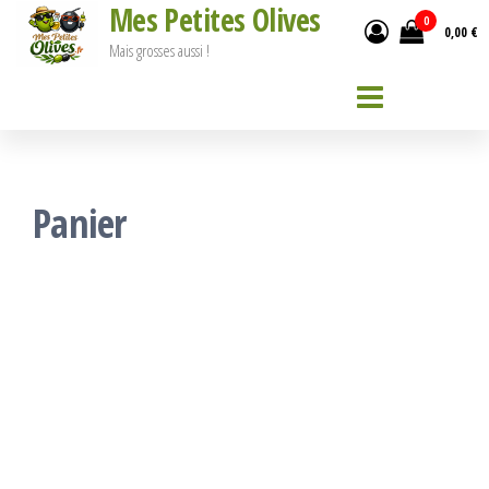
Mes Petites Olives
Passer
0
0,00 €
ce
Mais grosses aussi !
contenu
Panier