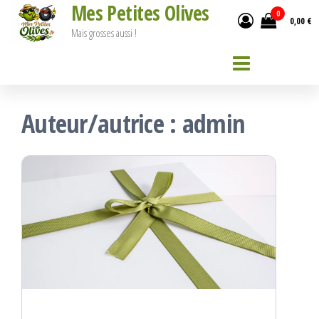
Mes Petites Olives
Passer
0
0,00 €
ce
Mais grosses aussi !
contenu
Auteur/autrice :
admin