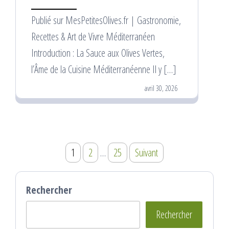
Publié sur MesPetitesOlives.fr | Gastronomie,
Recettes & Art de Vivre Méditerranéen
Introduction : La Sauce aux Olives Vertes,
l’Âme de la Cuisine Méditerranéenne Il y […]
avril 30, 2026
Pagination
1
2
…
25
Suivant
des
publications
Rechercher
Rechercher