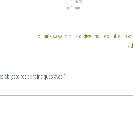
 ici"
mars 1, 2026
Dans "Clique ici"
domaine salvator huile d olive prix : prix, infos produ
ac
s obligatoires sont indiqués avec
*