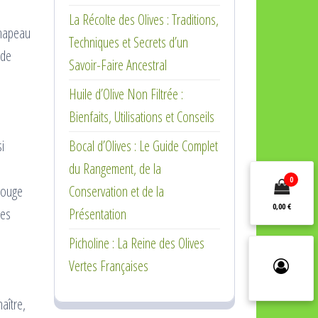
La Récolte des Olives : Traditions,
chapeau
Techniques et Secrets d’un
 de
Savoir-Faire Ancestral
Huile d’Olive Non Filtrée :
Bienfaits, Utilisations et Conseils
i
Bocal d’Olives : Le Guide Complet
du Rangement, de la
0
rouge
Conservation et de la
0,00 €
des
Présentation
Picholine : La Reine des Olives
Vertes Françaises
aître,