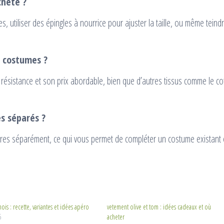
cheté ?
 utiliser des épingles à nourrice pour ajuster la taille, ou même teindr
s costumes ?
 résistance et son prix abordable, bien que d’autres tissus comme le c
es séparés ?
oires séparément, ce qui vous permet de compléter un costume existant
hois : recette, variantes et idées apéro
vetement olive et tom : idées cadeaux et où
6
acheter