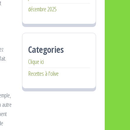
t
décembre 2025
Categories
ez
ait.
Clique ici
Recettes à l'olive
emple,
n autre
ment
de