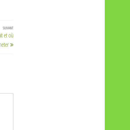
SUIVANT
Article
it et où
suivant
heter