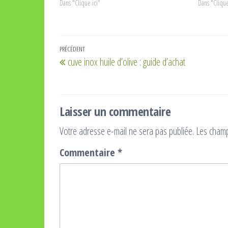
Dans "Clique ici"
Dans "Clique
Navigation
Article
PRÉCÉDENT
cuve inox huile d’olive : guide d’achat
de
précédent
l’article
Laisser un commentaire
Votre adresse e-mail ne sera pas publiée.
Les champ
Commentaire
*