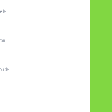
e le
oton
 ou de