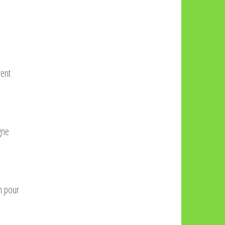
rent
gne
n pour