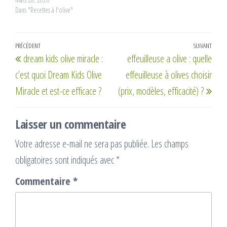
Dans "Recettes à l'olive"
Navigation
Article
PRÉCÉDENT
SUIVANT
Artic
dream kids olive miracle :
effeuilleuse a olive : quelle
de
précédent
suiv
c’est quoi Dream Kids Olive
effeuilleuse à olives choisir
l’article
Miracle et est-ce efficace ?
(prix, modèles, efficacité) ?
Laisser un commentaire
Votre adresse e-mail ne sera pas publiée.
Les champs
obligatoires sont indiqués avec
*
Commentaire
*