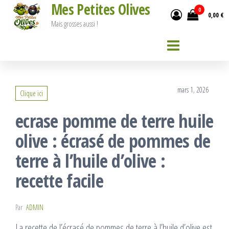
Mes Petites Olives
Passer
0
0,00 €
ce
Mais grosses aussi !
contenu
mars 1, 2026
Clique ici
ecrase pomme de terre huile
olive : écrasé de pommes de
terre à l’huile d’olive :
recette facile
Par
ADMIN
La recette de l’écrasé de pommes de terre à l’huile d’olive est