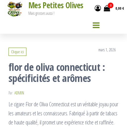
Mes Petites Olives
Passer
0
0,00 €
ce
Mais grosses aussi !
contenu
mars 1, 2026
Clique ici
flor de oliva connecticut :
spécificités et arômes
Par
ADMIN
Le cigare Flor de Oliva Connecticut est un véritable joyau pour
les amateurs et les connaisseurs. Fabriqué à partir de tabacs
de haute qualité, il promet une expérience riche et raffinée.