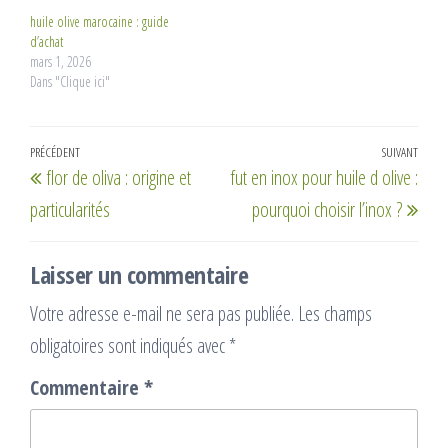
huile olive marocaine : guide
d’achat
mars 1, 2026
Dans "Clique ici"
Navigation
Article
PRÉCÉDENT
SUIVANT
Artic
flor de oliva : origine et
fut en inox pour huile d olive :
de
précédent
suiv
particularités
pourquoi choisir l’inox ?
l’article
Laisser un commentaire
Votre adresse e-mail ne sera pas publiée.
Les champs
obligatoires sont indiqués avec
*
Commentaire
*