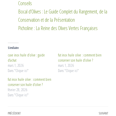
Conseils
Bocal d’Olives : Le Guide Complet du Rangement, de la
Conservation et de la Présentation
Picholine : La Reine des Olives Vertes Françaises
Similaire
cuve inox huile d’olive : guide
fut inox huile olive : comment bien
d’achat
conserver son huile d’olive ?
mars 1, 2026
mars 1, 2026
Dans "Clique ici"
Dans "Clique ici"
fut inox huile olive : comment bien
conserver son huile d’olive ?
février 28, 2026
Dans "Clique ici"
Navigation
Article
PRÉCÉDENT
SUIVANT
Artic