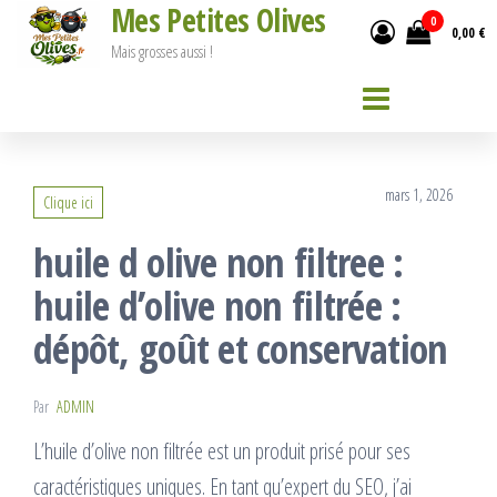
Mes Petites Olives
Passer
0
0,00 €
ce
Mais grosses aussi !
contenu
mars 1, 2026
Clique ici
huile d olive non filtree :
huile d’olive non filtrée :
dépôt, goût et conservation
Par
ADMIN
L’huile d’olive non filtrée est un produit prisé pour ses
caractéristiques uniques. En tant qu’expert du SEO, j’ai