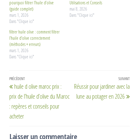
pourquoi filtrer l’huile d’olive
Utilisations et Conseils
(guide complet)
mai 8, 2026
mars 1, 2026
Dans "Clique ici"
Dans "Clique ici"
filtrer huile olive : comment filtrer
l’huile d’olive correctement
(méthodes + erreurs)
mars 1, 2026
Dans "Clique ici"
Navigation
Article
PRÉCÉDENT
SUIVANT
Artic
huile d olive maroc prix :
Réussir pour jardiner avec la
de
précédent
suiv
prix de l’huile d’olive du Maroc
lune au potager en 2026
l’article
: repères et conseils pour
acheter
Laisser un commentaire