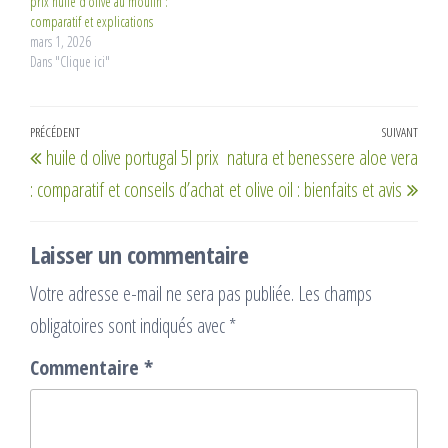
prix huile d’olive au moulin :
comparatif et explications
mars 1, 2026
Dans "Clique ici"
Navigation
Article
PRÉCÉDENT
SUIVANT
Artic
huile d olive portugal 5l prix
natura et benessere aloe vera
de
précédent
suiv
: comparatif et conseils d’achat
et olive oil : bienfaits et avis
l’article
Laisser un commentaire
Votre adresse e-mail ne sera pas publiée.
Les champs
obligatoires sont indiqués avec
*
Commentaire
*