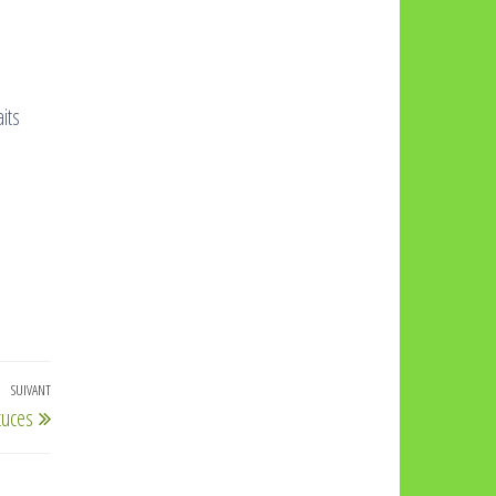
its
SUIVANT
Article
stuces
suivant