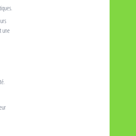
tiques.
eurs
t une
té.
eur