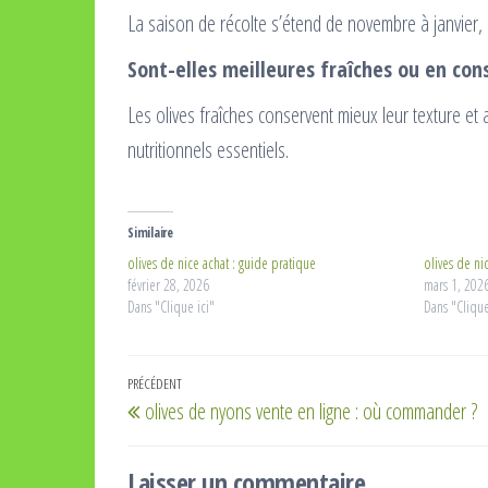
La saison de récolte s’étend de novembre à janvier,
Sont-elles meilleures fraîches ou en con
Les olives fraîches conservent mieux leur texture et
nutritionnels essentiels.
Similaire
olives de nice achat : guide pratique
olives de ni
février 28, 2026
mars 1, 202
Dans "Clique ici"
Dans "Clique
Navigation
Article
PRÉCÉDENT
olives de nyons vente en ligne : où commander ?
de
précédent
l’article
Laisser un commentaire