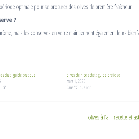
 période optimale pour se procurer des olives de première fraîcheur.
serve ?
 arôme, mais les conserves en verre maintiennent également leurs bienfa
ce achat : guide pratique
olives de nice achat : guide pratique
6
mars 1, 2026
 ici"
Dans "Clique ici"
olives à l’ail : recette et a