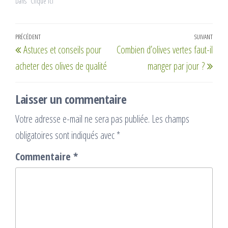
Dans "Clique ici"
Navigation
Article
PRÉCÉDENT
SUIVANT
Artic
Astuces et conseils pour
Combien d’olives vertes faut-il
de
précédent
suiv
acheter des olives de qualité
manger par jour ?
l’article
Laisser un commentaire
Votre adresse e-mail ne sera pas publiée.
Les champs
obligatoires sont indiqués avec
*
Commentaire
*