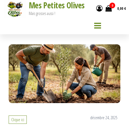
Mes Petites Olives
Passer
0
0,00 €
ce
Mais grosses aussi !
contenu
décembre 24, 2025
Clique ici