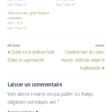
Dans "Clique ici"
Dans "Clique ici"
olives noires vrac : guide d’achat et
conservation
mars 1, 2026
Dans "Clique ici"
Navigation
Article
PRÉCÉDENT
SUIVANT
Artic
Quelle est la meilleure huile
Comment faire des olives
de
précédent
suiv
d’olive en supermarché
maison : méthode simple et
l’article
traditionnelle
Laisser un commentaire
Votre adresse e-mail ne sera pas publiée.
Les champs
obligatoires sont indiqués avec
*